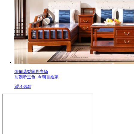
缅甸花梨家具专场
前朝帝王色 今朝百姓家
进入选款