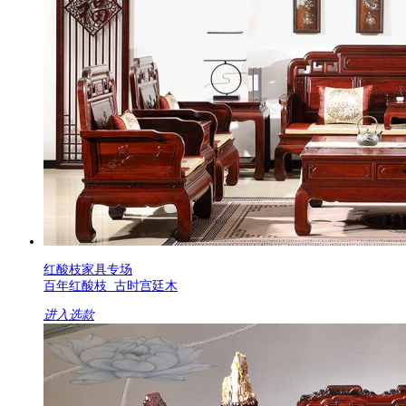
红酸枝家具专场
百年红酸枝 古时宫廷木
进入选款